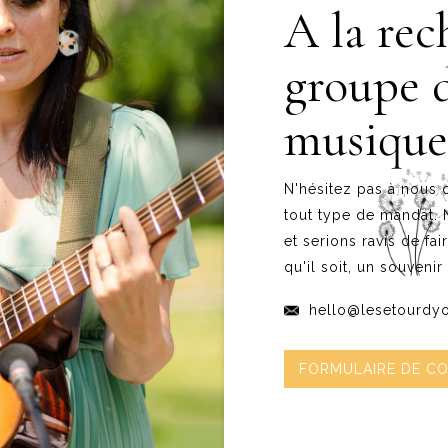
A la rec
groupe 
musique
N'hésitez pas à nous 
tout type de mandat.
et serions ravis de fa
qu'il soit, un souvenir
hello@lesetourdy
FORMULAIRE DE C